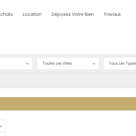
Achats
Location
Déposez Votre Bien
Travaux
Toutes Les Villes
Tous Les Type
Location
Propriété
Vente/achat