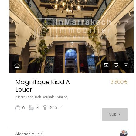
Magnifique Riad A
3 500 €
Louer
Marrakech, Bab Doukala , Maroc
6
7
245m²
VUE
Abderrahim Baliti