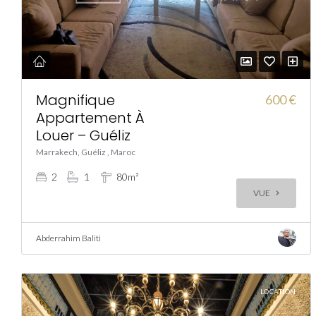
Magnifique
600 €
Appartement À
Louer – Guéliz
Marrakech, Guéliz , Maroc
2
1
80m²
VUE
Abderrahim Baliti
LOCATION