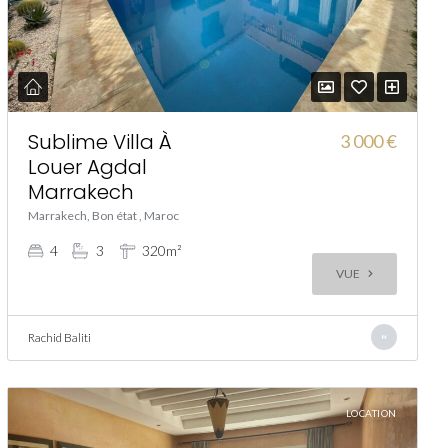
Sublime Villa À
3 000 €
Louer Agdal
Marrakech
Marrakech, Bon état , Maroc
4
3
320m²
VUE
Rachid Baliti
LOCATION