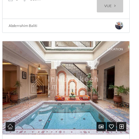
VUE
Abderrahim Baliti
LOCATION