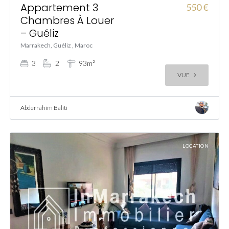
Appartement 3
550 €
Chambres À Louer
– Guéliz
Marrakech, Guéliz , Maroc
3
2
93m²
VUE
Abderrahim Baliti
LOCATION