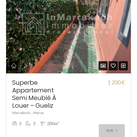
Superbe
1 200 €
Appartement
Semi Meublé À
Louer – Gueliz
Marrakech, , Maroc
3
3
200m²
VUE