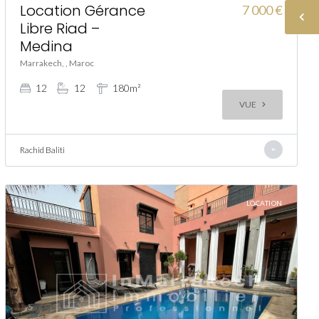
Location Gérance
7 000 €
Libre Riad –
Medina
Marrakech, , Maroc
12
12
180m²
VUE
Rachid Baliti
LOCATION