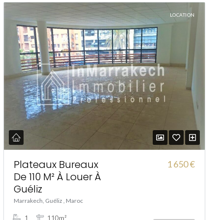
LOCATION
Plateaux Bureaux
1 650 €
De 110 M² À Louer À
Guéliz
Marrakech, Guéliz , Maroc
1
110m²