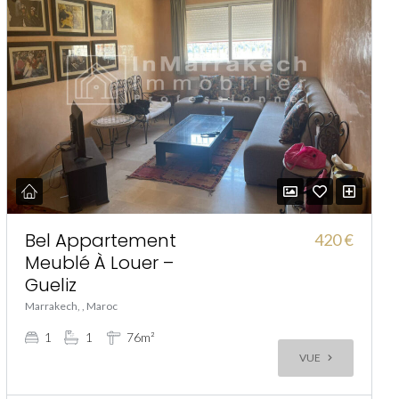
Bel Appartement
420 €
Meublé À Louer –
Gueliz
Marrakech, , Maroc
1
1
76m²
VUE