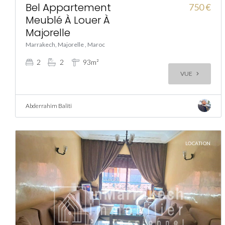
Bel Appartement
750 €
Meublé À Louer À
Majorelle
Marrakech, Majorelle , Maroc
2
2
93m²
VUE
Abderrahim Baliti
LOCATION