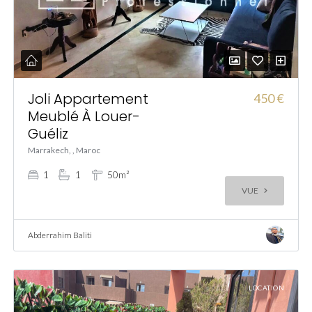
Joli Appartement
450 €
Meublé À Louer-
Guéliz
Marrakech, , Maroc
1
1
50m²
VUE
Abderrahim Baliti
LOCATION