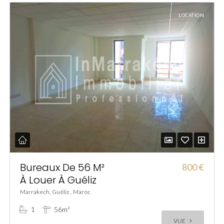
LOCATION
Bureaux De 56 M²
800 €
À Louer À Guéliz
Marrakech, Guéliz , Maroc
1
56m²
VUE