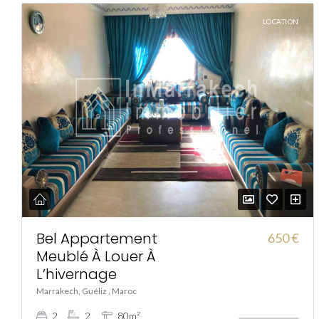
LOCATION
Bel Appartement
650 €
Meublé À Louer À
L’hivernage
Marrakech, Guéliz , Maroc
2
2
80m²